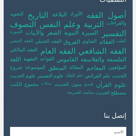
أصول الفقه
التاريخ
الأوراد
البلاغة
التجويد
التربية وعلم النفس
التصوف
والقراءات
التفسير
الصورة
السيرة النبوية
الشعر والأبيات
الطب
الفقه الحنفي
العقائد
الفتاوى
الفروق
الفقه الحنبلي
الفقه الشافعي
الفقه العام
الفقه المالكي
الفلسفة والفلاسفة
القاموس
القواعد الفقهية
اللغة
المؤلفون
المعاجم
المقالة
المنطق
الموسوعة
شروح
علم الفلك
الحديث
علم الفرائض
علوم التفسير
علوم الحديث
فيديو
مجلات
علوم القرأن
متون الحديث
مجموع الكتب
مقاصد الشريعة
مصطلح الحديث
إتصل بنا