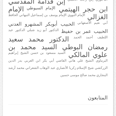
إبن قدامة المقدسي
ابن حجر الهيتمي
الإمام
الإمام السيوطي
الغزالي
الإمام النووي
الإمام يوسف بن إسماعيل النبهاني
الحافظ
أبي نعيم الأصفهاني
الحبيب أبوبكر المشهرو العدني
الدكتور أبو زيد شبلي
الدكتور عبد
الحبيب عمر بن حفيظ
اللطيف أحمد الحمد
الدكتور محمد سعيد
رمضان البوطي
السيد محمد بن
علوي المالكي
السيد مسعود بن حسن
الشيخ إبراهيم
البرماوي
الشيخ علي هاني
القاضي أبي بكر ابن العربي
بدر الدين
الزركشي
شيخ الإسلام زكريا الأنصاري
عبد الوهاب الشعراني
محمد أرشد
البنجاري
محمد صالح موسى حسين
المتابعون