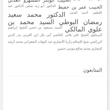
الحبيب أبوبكر المشهرو العدني
الدكتور أبو زيد شبلي
الدكتور عبد
الحبيب عمر بن حفيظ
اللطيف أحمد الحمد
الدكتور محمد سعيد
رمضان البوطي
السيد محمد بن
علوي المالكي
السيد مسعود بن حسن
الشيخ إبراهيم
البرماوي
الشيخ علي هاني
القاضي أبي بكر ابن العربي
بدر الدين
الزركشي
شيخ الإسلام زكريا الأنصاري
عبد الوهاب الشعراني
محمد أرشد
البنجاري
محمد صالح موسى حسين
المتابعون