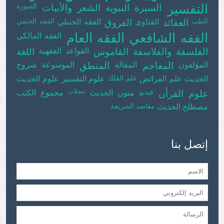
التفسير
الصورة
السيرة النبوية
الشعر والأبيات
الطب
الفقه الحنفي
العقائد
الفتاوى
الفروق
الفقه الحنبلي
الفقه الشافعي
الفقه العام
الفقه المالكي
الفلسفة والفلاسفة
القاموس
القواعد الفقهية
اللغة
المؤلفون
المعاجم
المقالة
المنطق
الموسوعة
شروح
علم الفلك
الحديث
علم الفرائض
علوم التفسير
علوم الحديث
فيديو
مجلات
علوم القرأن
متون الحديث
مجموع الكتب
مقاصد الشريعة
مصطلح الحديث
إتصل بنا