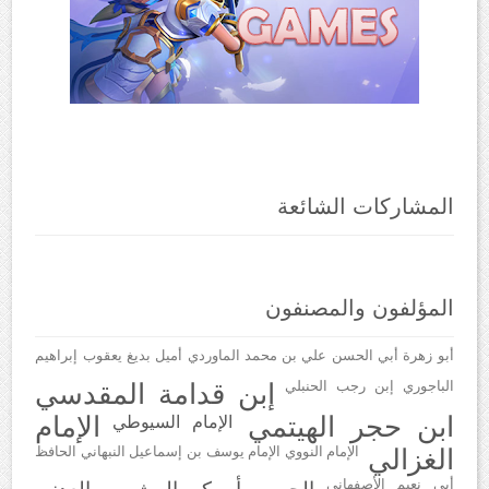
المشاركات الشائعة
المؤلفون والمصنفون
أبو زهرة
أبي الحسن علي بن محمد الماوردي
أميل بديغ يعقوب
إبراهيم
الباجوري
إبن رجب الحنبلي
إبن قدامة المقدسي
ابن حجر الهيتمي
الإمام
الإمام السيوطي
الغزالي
الإمام النووي
الإمام يوسف بن إسماعيل النبهاني
الحافظ
أبي نعيم الأصفهاني